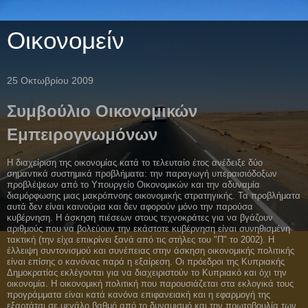
Οικονομείν
25 Οκτωβρίου 2009
Συμβούλιο Οικονομικών
Εμπειρογνωμόνων
Η διαχείριση της οικονομίας κατά το τελευταίο έτος ανέδειξε δύο
σημαντικά συστημικά προβλήματα: την παραγωγή υπεραισιόδοξων
προβλέψεων από το Υπουργείο Οικονομικών και την αδυναμία
διαμόρφωσης μιας μακρόπνοης οικονομικής στρατηγικής. Τα προβλήματα
αυτά δεν είναι καινούρια και δεν αφορούν μόνο την παρούσα
κυβέρνηση. Η άσκηση πιέσεων στους τεχνοκράτες για να βγάζουν
αριθμούς που να βολεύουν την εκάστοτε κυβέρνηση είναι συνηθισμένη
τακτική (την είχα επικρίνει ξανά από τις στήλες του "Π" το 2002). Η
έλλειψη συντονισμού και συνέπειας στην άσκηση οικονομικής πολιτικής
είναι επίσης ο κανόνας παρά η εξαίρεση. Οι πρόεδροι της Κυπριακής
Δημοκρατίας εκλέγονται για να διαχειριστούν το Κυπριακό και όχι την
οικονομία. Η οικονομική πολιτική που παρουσιάζεται στα εκλογικά τους
προγράμματα είναι κατά κανόνα επιφανειακή και η εφαρμογή της
εξαρτάται σε μεγάλο βαθμό από το δυναμισμό και την πρωτοβουλία των