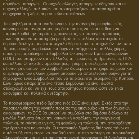
αρμόδιων υπουργών. Οι συχνές αλλαγές υπουργών οδηγούν και σε
συχνές αλλαγές πολιτικών και προτεραιοτήτων και παρατηρείται
δυσχέρεια στη λήψη σημαντικών αποφάσεων.
Τα προβλήματα αυτά αναδεικνύουν την ανάγκη δημιουργίας ενός
καινούριου και ανεξάρτητου φορέα ο οποίος να είναι σε θέση να
παρακολουθεί την πορεία της οικονομίας, να παράγει προτάσεις
πολιτικής και να υποστηρίζει με αξιόπιστες μελέτες και στοιχεία το
δημόσιο διάλογο πάνω στα μεγάλα θέματα που απασχολούν τον τόπο.
Τέτοιας μορφής συμβουλευτικά όργανα υπάρχουν σε πολλές χώρες,
όπως για παράδειγμα τα Συμβούλια Οικονομικών Εμπειρογνωμόνων
(ΣΟΕ) που υπάρχουν στην Ελλάδα, τη Γερμανία, τη Βρετανία, τις ΗΠΑ
και αλλού. Οι ακριβείς αρμοδιότητες, η δομή, η στελέχωση και ο τρόπος
αξιοποίησης αυτών των Συμβουλίων διαφέρουν από χώρα σε χώρα και
οι εμπειρίες των άλλων χωρών μπορούν να αποτελέσουν οδηγό για τη
δημιουργία ενός Συμβουλίου που να ταιριάζει στα δεδομένα της Κύπρου.
Είναι όμως απαραίτητο ένα τέτοιο Συμβούλιο να είναι σωστά
στελεχωμένο και να έχει τους απαραίτητους πόρους ώστε να είναι
οικονομικά και πολιτικά ανεξάρτητο.
Το προσφερόμενο πεδίο δράσης ενός ΣΟΕ είναι ευρύ. Εκτός από την
παρακολούθηση της γενικής πορείας της οικονομίας και των δημόσιων
οικονομικών, το ΣΟΕ θα μπορεί να συμβάλει στο δημόσιο διάλογο σε
μεγάλα ζητήματα όπως την κοινωνική ασφάλιση, την ενεργειακή
πολιτική, το σύστημα υγείας, τη φορολογική πολιτική, την απασχόληση,
την έρευνα και καινοτομία. Ο υποτονικός δημόσιος διάλογος πάνω σε
αυτά τα θέματα μπορεί να αναβαθμιστεί με περισσότερη και ποιοτικότερη
πληροφόρηση και με μια πιο επιστημονική προσέγγιση. Η διαφάνεια και